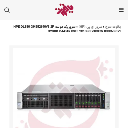
یاقوت سرخ
»
سرور اچ پی (HP)
»
سرور رک مونت HPE DL380 G9 E52690V3 2P
32GBR P440AR 8SFF 2X10GB 2X800W 803860-B21