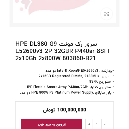
برای بزرگنمایی کلیک کنید
سرور رک مونت HPE DL380 G9
E52690v3 2P 32GBR P440ar 8SFF
2x10Gb 2x800W 803860-B21
•پردازنده : Intel® Xeon® E5-2690v3 دو عدد
• مموری :2x16GB Registered DIMMs, 2133MHz
• استوریج :8SFF
• استوریج کنترلر :HPE Flexible Smart Array P440ar/2GB
• پاور ساپلای :HPE 800W FS Platinum Power Supply دو عدد
100,000,000
تومان
افزودن به سبد خرید