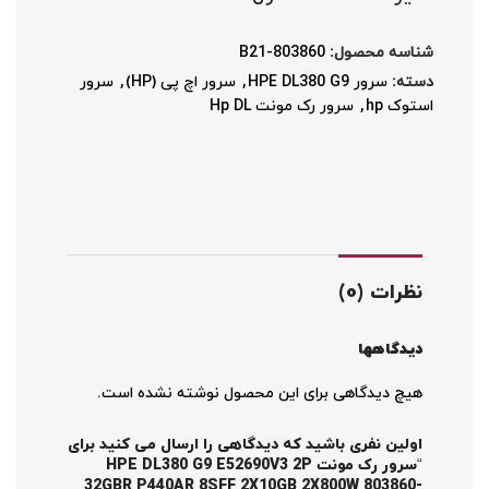
شناسه محصول:
803860-B21
دسته:
سرور HPE DL380 G9
,
سرور اچ پی (HP)
,
سرور
استوک hp
,
سرور رک مونت Hp DL
نظرات (0)
دیدگاهها
هیچ دیدگاهی برای این محصول نوشته نشده است.
اولین نفری باشید که دیدگاهی را ارسال می کنید برای
“سرور رک مونت HPE DL380 G9 E52690V3 2P
32GBR P440AR 8SFF 2X10GB 2X800W 803860-