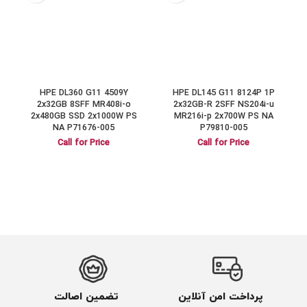
HPE DL360 G11 4509Y
HPE DL145 G11 8124P 1P
a
2x32GB 8SFF MR408i-o
2x32GB-R 2SFF NS204i-u
2x480GB SSD 2x1000W PS
MR216i-p 2x700W PS NA
NA P71676-005
P79810-005
Call for Price
Call for Price
پرداخت امن آنلاین
تضمین اصالت