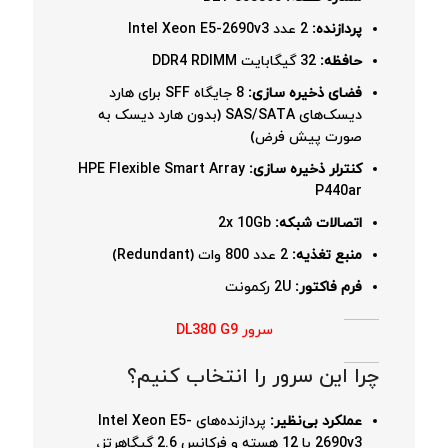
پردازنده:
2 عدد Intel Xeon E5-2690v3
حافظه:
32 گیگابایت DDR4 RDIMM
فضای ذخیره سازی:
8 جایگاه SFF برای هارد
دیسک‌های SAS/SATA (بدون هارد دیسک به
صورت پیش فرض)
کنترلر ذخیره سازی:
HPE Flexible Smart Array
P440ar
اتصالات شبکه:
2x 10Gb
منبع تغذیه:
2 عدد 800 وات (Redundant)
فرم فاکتور:
2U رکمونت
سرور DL380 G9
چرا این سرور را انتخاب کنیم؟
عملکرد بی‌نظیر:
پردازنده‌های Intel Xeon E5-
2690v3 با 12 هسته و فرکانس 2.6 گیگاهرتز،