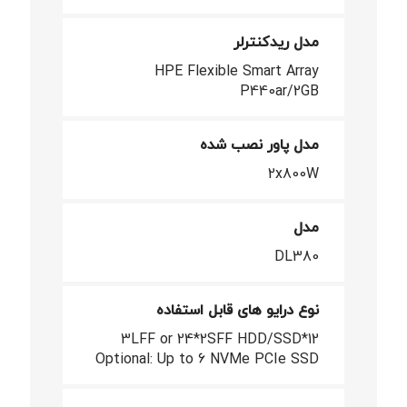
مدل ریدکنترلر
HPE Flexible Smart Array
P440ar/2GB
مدل پاور نصب شده
2x800W
مدل
DL380
نوع درایو های قابل استفاده
12*3LFF or 24*2SFF HDD/SSD
Optional: Up to 6 NVMe PCIe SSD