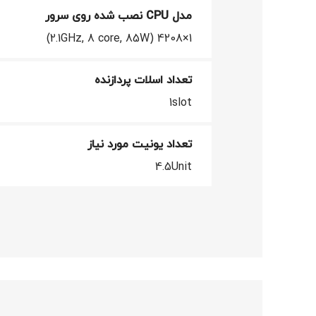
مدل CPU نصب شده روی سرور
1×4208 (2.1GHz, 8 core, 85W)
تعداد اسلات پردازنده
1slot
تعداد یونیت مورد نیاز
4.5Unit