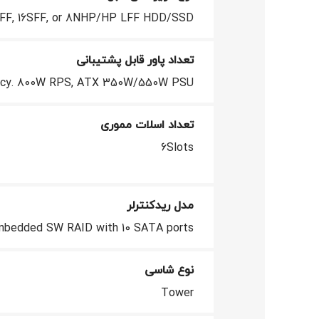
FF, 16SFF, or 8NHP/HP LFF HDD/SSD
تعداد پاور قابل پشتیبانی
ency. 800W RPS, ATX 350W/550W PSU
تعداد اسلات مموری
6Slots
مدل ریدکنترلر
mbedded SW RAID with 10 SATA ports
نوع شاسی
Tower