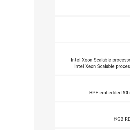
Intel Xeon Scalable processo
Intel Xeon Scalable process
HPE embedded 1Gb 
16GB RD