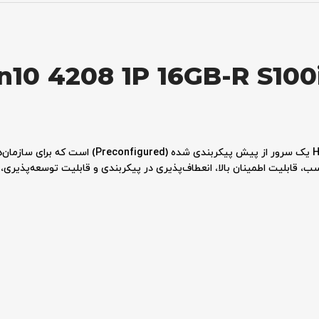
n10 4208 1P 16GB-R S10
سرور HPE ProLiant ML110 Gen10 (P10812-B21) یک سرور 
سب، قابلیت اطمینان بالا، انعطاف‌پذیری در پیکربندی و قابلیت توسعه‌پذیری، 