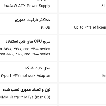
1x550W ATX Power Supply
8L
حداکثر ظرفیت مموری
192GB
Up to 94% effici
سری CPU های قابل استفاده
r 5200, 4200, and 3200 series
or 5100, 4100, and 3100 series
مدل کارت شبکه
2-port 332i network Adapter
E
نوع و تعداد مموری نصب شده
IMM 1R 2933 MT/s (1x 16 GB)