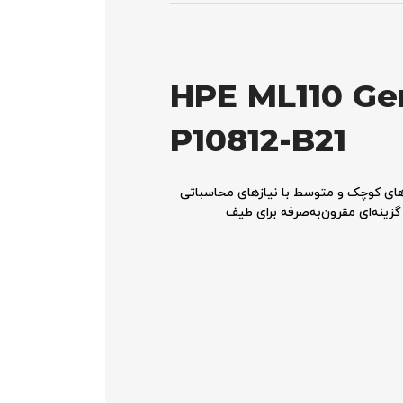
HPE ML110 Ge
P10812-B21
از پیش پیکربندی شده (Preconfigured) است که برای سازمان‌های کوچک و متوسط ​​با نیازهای محاسباتی
گزینه‌ای مقرون‌به‌صرفه برای طیف