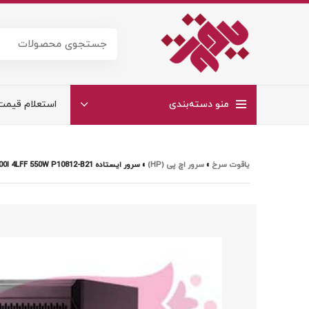
منو دسته‌بندی
استعلام قیمت
یاقوت سرخ
»
سرور اچ پی (HP)
»
سرور ایستاده HPE ML110 GEN10 4208 1P 16GB-R S100I 4LFF 550W P10812-B21