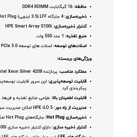
حافظه:
16 گیگابایت DDR4 RDIMM
ذخیره‌سازی:
4 جایگاه LFF (3.5 اینچی) Hot Plug برای درایوهای SATA
کنترلر ذخیره‌سازی:
HPE Smart Array S100i
منبع تغذیه:
1 عدد 550 وات
اسلات‌های توسعه:
اسلات های توسعه PCIe 3.0
ویژگی‌های برجسته:
عملکرد مناسب:
پردازنده Intel Xeon Silver 4208 و حافظه DDR4، عملکرد مناسبی را برای بارهای کاری پایه ارائه می‌دهد.
قابلیت توسعه‌پذیری:
این سرور قابلیت توسعه‌پذیر
پیکربندی کرد.
قابلیت اطمینان بالا:
طراحی منابع تغذیه و فن‌ها، 
مدیریت از راه دور:
HPE iLO 5 امکان مدیریت سرور را از راه دور فراهم می‌کند.
ذخیره‌سازی Hot Plug:
جایگاه‌های Hot Plug امکان تعویض درایوها را بدون خاموش کردن سرور فراهم می‌کنند.
کنترلر ذخیره سازی:
دارای کنترلر ذخیره سازی S100i میباشد که قابلیت های پایه ای در زمینه Raid و ذخیره سازی اطلاعات ارائه میدهد.