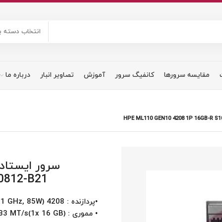
انتخاب دسته ب
مقایسه سرورها
کانفیگ سرور
آموزش
تصاویر انبار
درباره ما
0812-B21
•پردازنده : 4208 (8Core, 2.1 GHz, 85W)
• مموری : 16GB RDIMM DDR4 2933 MT/s(1x 16 GB)