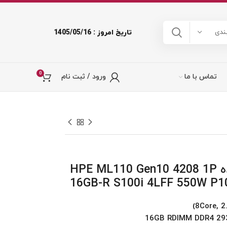
تاریخ امروز : 1405/05/16
ندی
0
تماس با ما
ورود / ثبت نام
سرور ایستاده HPE ML110 Gen10 4208 1P
16GB-R S100i 4LFF 550W P1