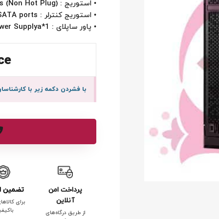
• استوریج : 4LFF HDD Bays (Non Hot Plug)
• استوریج کنترلر : Embedded SW RAID with 10 SATA ports
• پاور ساپلای : 1*550W ATX Power Supplya
ce
با فشردن دکمه زیر با کارشنا
پرداخت امن
تضمین ا
آنلاین
برای کالاها
باکیف
از طریق درگاه‌های