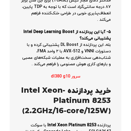
حداکثر دمای مجاز کیس (TCASE) برای این مدل برابر
۸۷ درجه سانتی‌گراد است که با توجه به TDP پایین،
انعطاف‌پذیری خوبی در طراحی خنک‌کننده فراهم
می‌کند
.
۵- آیا این پردازنده از Intel Deep Learning Boost
پشتیبانی می‌کند؟
بله، این پردازنده از DL Boost پشتیبانی کرده و با
دستورات VNNI و AVX-512 با ۲ واحد FMA،
شتاب‌دهی سخت‌افزاری به عملیات شبکه‌های عصبی
و بارهای کاری هوش مصنوعی را فراهم می‌کند
.
سرور dl380 g10
خرید پردازنده Intel Xeon-
Platinum 8253
(2.2GHz/16-core/125W)
پردازنده
Intel Xeon Platinum 8253
با سوکت