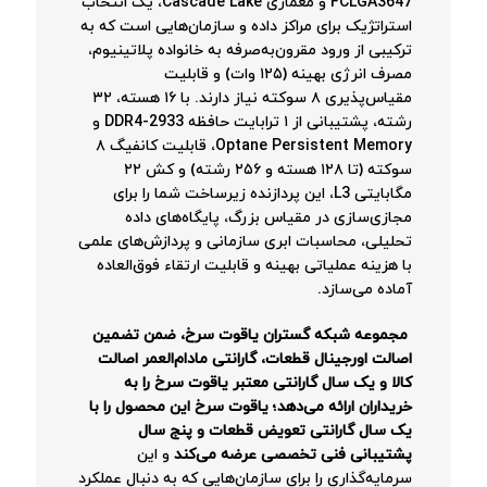
FCLGA3647 و معماری Cascade Lake، یک انتخاب
استراتژیک برای مراکز داده و سازمان‌هایی است که به
ترکیبی از ورود مقرون‌به‌صرفه به خانواده پلاتینیوم،
مصرف انرژی بهینه (۱۲۵ وات) و قابلیت
مقیاس‌پذیری ۸ سوکته نیاز دارند. با ۱۶ هسته، ۳۲
رشته، پشتیبانی از ۱ ترابایت حافظه DDR4-2933 و
Optane Persistent Memory، قابلیت کانفیگ ۸
سوکته (تا ۱۲۸ هسته و ۲۵۶ رشته) و کش ۲۲
مگابایتی L3، این پردازنده زیرساخت شما را برای
مجازی‌سازی در مقیاس بزرگ، پایگاه‌های داده
تحلیلی، محاسبات ابری سازمانی و پردازش‌های علمی
با هزینه عملیاتی بهینه و قابلیت ارتقاء فوق‌العاده
آماده می‌سازد.
مجموعه شبکه گستران یاقوت سرخ، ضمن تضمین
اصالت اورجینال قطعات، گارانتی مادام‌العمر اصالت
کالا و یک سال گارانتی معتبر یاقوت سرخ را به
خریداران ارائه می‌دهد؛ یاقوت سرخ این محصول را با
یک سال گارانتی تعویض قطعات و پنج سال
پشتیبانی فنی تخصصی عرضه می‌کند
و این
سرمایه‌گذاری را برای سازمان‌هایی که به دنبال عملکرد