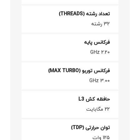
تعداد رشته (THREADS)
32 رشته
فرکانس پایه
2.20 GHz
فرکانس توربو (MAX TURBO)
3.00 GHz
حافظه کش L3
22 مگابایت
توان حرارتی (TDP)
125 وات