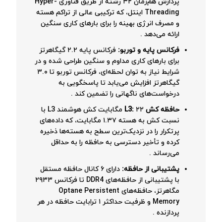
پردازش هم‌زمان ۳۲ رشته از طریق فناوری Hyper-
Threading اینتل، که ترکیبی عالی از تراکم هسته
و مصرف انرژی بهینه را برای بارهای کاری سنگین
ارائه می‌دهد
.
فرکانس پایه و توربو:
فرکانس پایه ۲.۲ گیگاهرتز
برای بارهای کاری مداوم و سنگین طراحی شده و در
شرایط نیاز به توان لحظه‌ای، فرکانس توربو تا ۳.۰
گیگاهرتز افزایش می‌یابد تا پاسخگویی به
درخواست‌های ناگهانی را تضمین کند
.
حافظه کش L3:
۲۲ مگابایت کش هوشمند L3 با
نسبت کش به هسته ۱.۳۷ مگابایت، که داده‌های
پرتکرار را در نزدیک‌ترین سطح به هسته‌ها ذخیره
کرده و تأخیر دسترسی به حافظه را به حداقل
می‌رساند
.
پشتیبانی از حافظه:
دارای ۶ کانال حافظه مستقل
با پشتیبانی از حافظه‌های DDR4 تا فرکانس ۲۹۳۳
مگاهرتز، حافظه‌های Optane Persistent
Memory و ظرفیت حداکثر ۱ ترابایت حافظه در هر
پردازنده
.