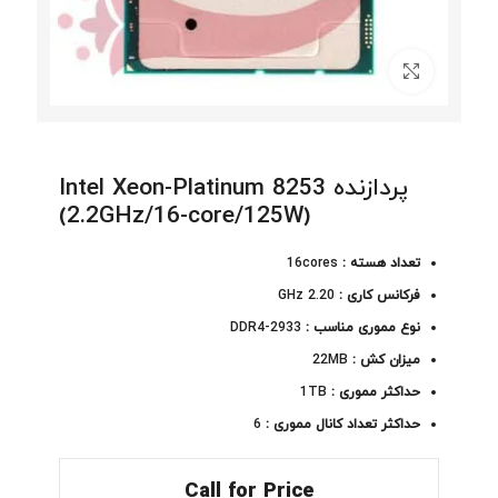
برای بزرگنمایی کلیک کنید
پردازنده Intel Xeon-Platinum 8253
(2.2GHz/16-core/125W)
تعداد هسته :
16cores
فرکانس کاری :
2.20 GHz
نوع مموری مناسب :
DDR4-2933
میزان کش :
22MB
حداکثر مموری :
1TB
حداکثر تعداد کانال مموری :
6
Call for Price