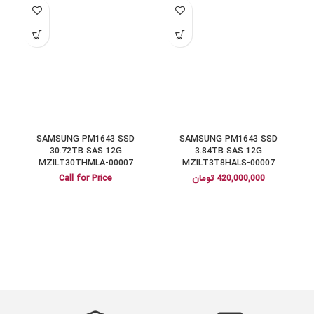
SAMSUNG PM1643 SSD
SAMSUNG PM1643 SSD
30.72TB SAS 12G
3.84TB SAS 12G
MZILT30THMLA-00007
MZILT3T8HALS-00007
420,000,000
تومان
Call for Price