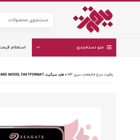
منو دسته‌بندی
استعلام قیمت
یاقوت سرخ
»
قطعات سرور HP
»
هارد سیگیت SEAGATE 10TB EXOS X18 ST10000NM018G SATA 512E/4KN ENT STANDARD MODEL FASTFORMAT