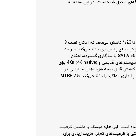
م و حرفه‌ای تبدیل شده است. در این مقاله به
فناوری Helium Sealed Drive با پر کردن فضای داخلی با هلیوم به جای هوا، چگالی کمتری نسبت به هوا ایجاد کرده و اصطکاک را تا 23% کاهش می‌دهد که امکان نصب 9
مچنین مصرف انرژی را تا 56% کاهش داده و دمای کارکرد را در سطح پایین‌تری حفظ می‌کند. سرعت
چرخش 7200 RPM با کش 256 مگابایت، تعادل مطلوبی میان عملکرد و قیمت برای کاربردهای enterprise ارائه می‌دهد. رابط SATA 6Gb/s با سازگاری گسترده، امکان
استفاده در اکثر سرورها و storage arrays را فراهم می‌کند. پشتیبانی دوگانه از 512e (512 bytes emulation) برای سازگاری با سیستم‌های قدیمی و 4Kn (4K native) برای
ری PowerBalance با مدیریت هوشمند مصرف انرژی، کاهش قابل توجه هزینه‌های عملیاتی در
مقیاس بزرگ را تضمین می‌کند. سیستم RV Sensor (Rotational Vibration) با جبران خودکار ارتعاشات در محیط‌های چند درایو، پایداری عملکرد را حفظ می‌کند. MTBF 2.5
راحی شده است. این هارد دیسک با داشتن ظرفیت
ت 10 ترابایت در مقایسه با هارد دیسک‌های سنتی با ظرفیت‌های کم‌تر، مزیت زیادی برای