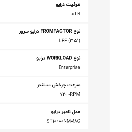
ظرفیت درایو
10TB
نوع FROMFACTOR درایو سرور
LFF (3.5")
نوع WORKLOAD درایو
Enterprise
سرعت چرخش سیلندر
7200RPM
مدل نامبر درایو
ST10000NM018G