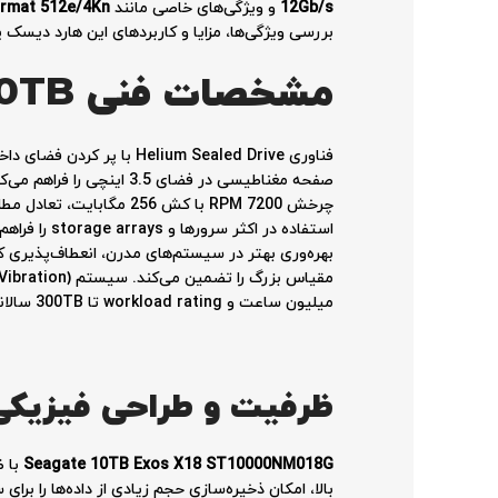
12Gb/s
و ویژگی‌های خاصی مانند
rmat 512e/4Kn
بررسی ویژگی‌ها، مزایا و کاربردهای این هارد دیسک 
مشخصات فنی Seagate Exos X18 10TB
میلیون ساعت و workload rating تا 300TB سالانه، قابلیت اطمینان بلندمدت در محیط‌های 24/7 را تضمین می‌کند.
ظرفیت و طراحی فیزیکی
Seagate 10TB Exos X18 ST10000NM018G