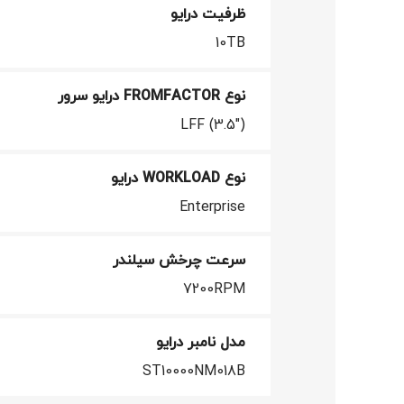
ظرفیت درایو
10TB
نوع FROMFACTOR درایو سرور
LFF (3.5")
نوع WORKLOAD درایو
Enterprise
سرعت چرخش سیلندر
7200RPM
مدل نامبر درایو
ST10000NM018B