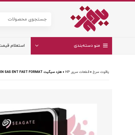
منو دسته‌بندی
استعلام قیمت
یاقوت سرخ
»
قطعات سرور HP
»
هارد سیگیت SEAGATE EXOS 7E10 ST10000NM018B 10TB 512E 4KN SAS ENT FAST FORMAT