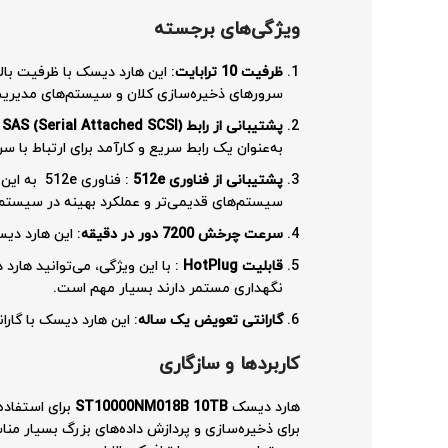
ویژگی‌های برجسته
ظرفیت 10 ترابایت
: این هارد دیسک با ظرفیت بالا
سرورهای ذخیره‌سازی کلان و سیستم‌های مدیریت 
پشتیبانی از رابط
SAS (Serial Attached SCSI)
به‌عنوان یک رابط سریع و کارآمد برای ارتباط با
پشتیبانی از فناوری
e
512
سیستم‌های قدیمی‌تر و عملکرد بهینه در سیستم
سرعت چرخش 7200 دور در دقیقه
: این هارد دیسک با سرعت چرخش 7200RPM قادر است
قابلیت
HotPlug
: با این ویژگی، می‌توانید هار
نگهداری مستمر دارند بسیار مهم است.
گارانتی تعویض یک ساله
: این هارد دیسک با گا
کاربردها و سازگاری
هارد دیسک
ST10000NM018B 10TB