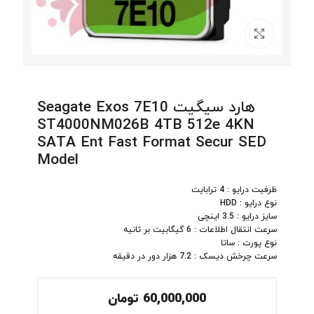
برای بزرگنمایی کلیک کنید
هارد سیگیت Seagate Exos 7E10
ST4000NM026B 4TB 512e 4KN
SATA Ent Fast Format Secur SED
Model
ظرفیت درایو : 4 ترابایت
نوع درایو : HDD
سایز درایو : 3.5 اینچی
سرعت انتقال اطلاعات : 6 گیگابیت بر ثانیه
نوع پورت : ساتا
سرعت چرخش دیسک : 7.2 هزار دور در دقیقه
60,000,000
تومان