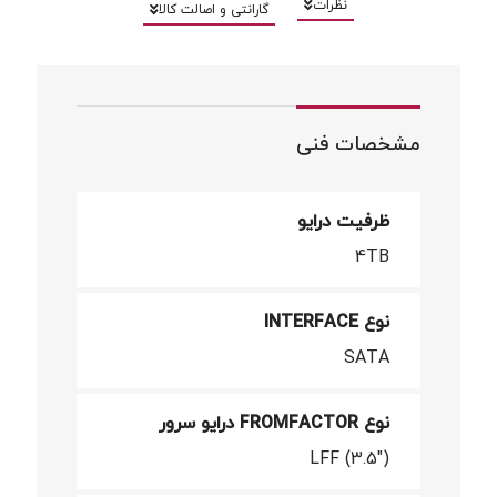
نظرات
گارانتی و اصالت کالا
مشخصات فنی
ظرفیت درایو
4TB
نوع INTERFACE
SATA
نوع FROMFACTOR درایو سرور
LFF (3.5")