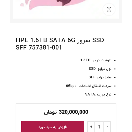
برای بزرگنمایی کلیک کنید
SSD سرور HPE 1.6TB SATA 6G
SFF 757381-001
ظرفیت درایو :1.6TB
نوع درایو :SSD
سایز درایو :SFF
سرعت انتقال اطلاعات :6Gbps
نوع پورت :SATA
320,000,000
تومان
افزودن به سبد خرید