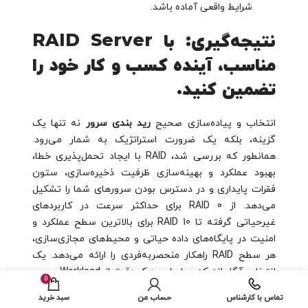
شرایط واقعی آماده باشد.
نتیجه‌گیری: با RAID Server
مناسب، آینده کسب و کار خود را
تضمین کنید.
انتخاب و پیاده‌سازی صحیح
رید بندی سرور
نه تنها یک
گزینه، بلکه یک ضرورت استراتژیک به شمار می‌رود.
همانطور که بررسی شد، RAID با ایجاد تحمل‌پذیری خطا،
بهبود عملکرد و بهینه‌سازی ظرفیت ذخیره‌سازی، ستون
فقرات پایداری و در دسترس بودن سرورهای شما را تشکیل
می‌دهد. از RAID 0 برای حداکثر سرعت در کاربردهای
غیرحیاتی گرفته تا RAID 10 برای بالاترین سطح عملکرد و
امنیت در پایگاه‌های داده حیاتی و محیط‌های مجازی‌سازی،
هر سطح RAID راهکار منحصربه‌فردی را ارائه می‌دهد. یک
انتخاب آگاهانه که بر اساس درک دقیق از Workload سرور،
0
نیازهای عملکردی، میزان اهمیت داده‌ها و محدودیت‌های
تماس با کارشناس
حساب من
سبد خرید
بودجه‌ای صورت گیرد، می‌تواند آینده دیجیتالی کسب‌وکار