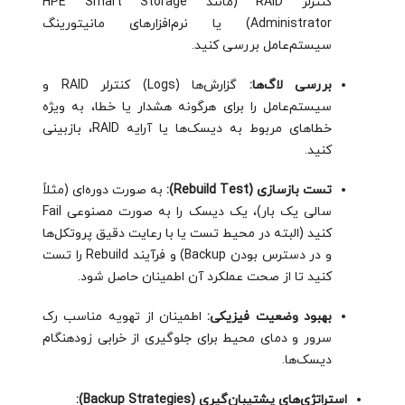
کنترلر RAID (مانند HPE Smart Storage
Administrator) یا نرم‌افزارهای مانیتورینگ
سیستم‌عامل بررسی کنید.
بررسی لاگ‌ها:
گزارش‌ها (Logs) کنترلر RAID و
سیستم‌عامل را برای هرگونه هشدار یا خطا، به ویژه
خطاهای مربوط به دیسک‌ها یا آرایه RAID، بازبینی
کنید.
تست بازسازی (Rebuild Test):
به صورت دوره‌ای (مثلاً
سالی یک بار)، یک دیسک را به صورت مصنوعی Fail
کنید (البته در محیط تست یا با رعایت دقیق پروتکل‌ها
و در دسترس بودن Backup) و فرآیند Rebuild را تست
کنید تا از صحت عملکرد آن اطمینان حاصل شود.
بهبود وضعیت فیزیکی:
اطمینان از تهویه مناسب رک
سرور و دمای محیط برای جلوگیری از خرابی زودهنگام
دیسک‌ها.
استراتژی‌های پشتیبان‌گیری (Backup Strategies):