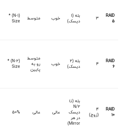
RAID
بله (1
(N-1) *
3
خوب
متوسط
5
دیسک)
Size
متوسط
RAID
بله (2
(N-2) *
4
خوب
رو به
6
دیسک)
Size
پایین
بله (تا
N/2
4
RAID
دیسک
عالی
عالی
50%
10
(زوج)
در هر
Mirror)