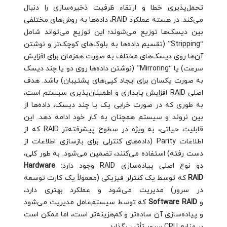
تحمل‌پذیری خطا و ارتقاء ظرفیت ذخیره‌سازی را دنبال
می‌کند. در هسته عملکرد RAID، داده‌ها به روش‌های مختلفی
بین دیسک‌ها توزیع می‌شوند؛ این توزیع می‌تواند شامل
“Stripping” (تقسیم داده‌ها به بلوک‌های کوچک‌تر و نوشتن
آن‌ها روی دیسک‌های مختلف به صورت همزمان برای افزایش
سرعت) یا “Mirroring” (نوشتن داده‌ها روی دو یا چند دیسک
به صورت یکسان برای ایجاد کپی‌های پشتیبان) باشد. هدف
اصلی RAID افزایش پایداری و اطمینان‌پذیری سیستم است،
به طوری که در صورت خرابی یک یا چند دیسک، داده‌ها از
بین نروند و سیستم همچنان به کار خود ادامه دهد. این
قابلیت حیاتی، به ویژه در سطوح پیشرفته‌تر RAID که از
اطلاعات Parity (داده‌های کنترلی برای بازسازی اطلاعات از
دست رفته) استفاده می‌کنند، تضمین می‌شود. به طور کلی،
دو نوع اصلی پیاده‌سازی RAID وجود دارد:
Hardware
RAID
که توسط یک کنترلر فیزیکی (معمولاً یک کارت توسعه
در سرور) مدیریت می‌شود و عملکرد بهتری دارد،
و
Software RAID
که توسط سیستم‌عامل مدیریت می‌شود
و پیاده‌سازی آن ساده‌تر و کم‌هزینه‌تر است، اما ممکن است
بر منابع CPU سرور تأثیر بگذارد.