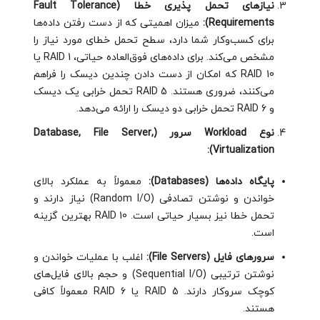
نیازهای تحمل پذیری خطا (Fault Tolerance
Requirements):
میزان اهمیتی که از دست رفتن داده‌ها
برای کسب‌وکار شما دارد، سطح تحمل خطای مورد نیاز را
مشخص می‌کند. برای داده‌های فوق‌العاده حیاتی، RAID 1 یا
RAID 10 که امکان از دست دادن چندین دیسک را فراهم
می‌کنند، ضروری هستند. RAID 5 تحمل خرابی یک دیسک
و RAID 6 تحمل خرابی دو دیسک را ارائه می‌دهد.
نوع Workload سرور (Database, File Server,
Virtualization):
پایگاه داده‌ها (Databases):
معمولاً به عملکرد بالای
خواندن و نوشتن تصادفی (Random I/O) نیاز دارند و
تحمل خطا نیز بسیار حیاتی است. RAID 10 بهترین گزینه
است.
سرورهای فایل (File Servers):
اغلب با عملیات خواندن و
نوشتن ترتیبی (Sequential I/O) و حجم بالای فایل‌های
کوچک سروکار دارند. RAID 5 یا RAID 6 معمولاً کافی
هستند.