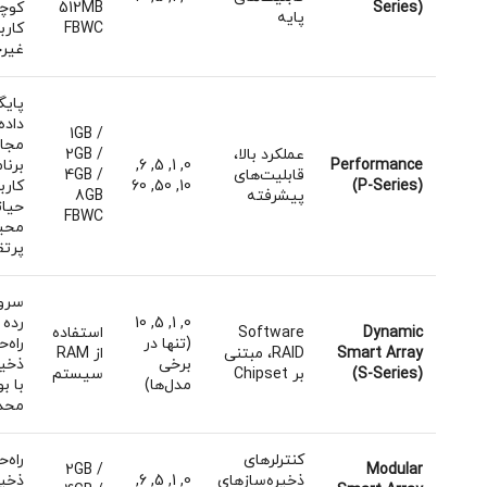
Series)
512MB
کوچ
پایه
FBWC
کارب
غیرح
پایگ
داده‌
1GB /
مجاز
عملکرد بالا،
2GB /
Performance
0, 1, 5, 6,
برنا
قابلیت‌های
4GB /
(P-Series)
10, 50, 60
کارب
پیشرفته
8GB
حیات
FBWC
محی
پرتق
سرو
0, 1, 5, 10
رده 
Dynamic
Software
استفاده
(تنها در
راه‌
Smart Array
RAID، مبتنی
از RAM
برخی
ذخیر
(S-Series)
بر Chipset
سیستم
مدل‌ها)
با ب
محد
کنترلرهای
راه‌
2GB /
Modular
ذخیره‌سازهای
0, 1, 5, 6,
ذخیر