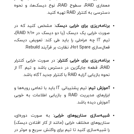
معماری RAID، سطوح RAID، نوع دیسک‌ها، و نحوه
دسترسی به کنترلر RAID تهیه کنید.
برنامه‌ریزی برای خرابی دیسک:
مشخص کنید که در
صورت خرابی یک دیسک (یا دو دیسک در RAID 6/10)،
تیم IT چه مراحلی را باید طی کند: تعویض دیسک،
فعال‌سازی Hot Spare، نظارت بر فرآیند Rebuild.
برنامه‌ریزی برای خرابی کنترلر:
در صورت خرابی کنترلر
RAID، قطعه جایگزین در دسترس باشد و تیم IT از
نحوه بازیابی آرایه RAID با کنترلر جدید آگاه باشد.
آموزش تیم:
تیم پشتیبانی IT باید با تمامی رویه‌ها و
ابزارهای مدیریت RAID و بازیابی اطلاعات به خوبی
آموزش دیده باشد.
شبیه‌سازی سناریوهای خرابی:
به صورت دوره‌ای،
سناریوهای مختلف خرابی (مانند از کار افتادن دیسک)
را شبیه‌سازی کنید تا تیم برای واکنش سریع و موثر در