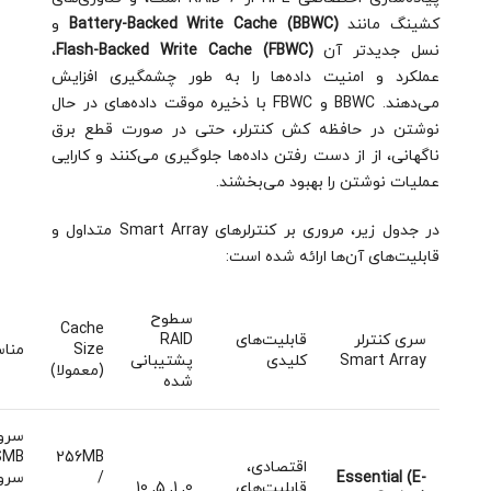
کشینگ مانند
Battery-Backed Write Cache (BBWC)
و
نسل جدیدتر آن
Flash-Backed Write Cache (FBWC)
،
عملکرد و امنیت داده‌ها را به طور چشمگیری افزایش
می‌دهند. BBWC و FBWC با ذخیره موقت داده‌های در حال
نوشتن در حافظه کش کنترلر، حتی در صورت قطع برق
ناگهانی، از از دست رفتن داده‌ها جلوگیری می‌کنند و کارایی
عملیات نوشتن را بهبود می‌بخشند.
در جدول زیر، مروری بر کنترلرهای Smart Array متداول و
قابلیت‌های آن‌ها ارائه شده است:
سطوح
Cache
سری کنترلر
قابلیت‌های
RAID
Size
مناس
Smart Array
کلیدی
پشتیبانی
(معمولا)
شده
سرو
256MB
اقتصادی،
Essential (E-
/
سرو
قابلیت‌های
0, 1, 5, 10