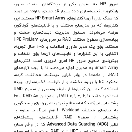
سرور HP
به عنوان یکی از پیشگامان صنعت سرور،
راهکارهای ذخیره‌سازی داده بسیار قدرتمندی را ارائه می‌دهند
که سنگ بنای آن‌ها
کنترلرهای HP Smart Array
هستند. این
کنترلرها، که در مدل‌های مختلف و با قابلیت‌های گوناگون
عرضه می‌شوند، مسئول مدیریت دیسک‌های سخت و
پیاده‌سازی سطوح مختلف RAID در سرورهای HPE ProLiant
هستند. برای یک مدیر فناوری اطلاعات با 5-10 سال تجربه،
آشنایی با این کنترلرها و قابلیت‌های آن‌ها برای انتخاب و
پیکربندی صحیح سرور HP امری ضروری است. کنترلرهای
Smart Array به مدیران اجازه می‌دهند تا با ایجاد آرایه‌های
RAID، از داده‌ها در برابر خرابی دیسک‌ها محافظت کرده،
عملکرد I/O را بهبود بخشند و از ظرفیت ذخیره‌سازی بهینه
استفاده کنند. این کنترلرها از طیف وسیعی از سطوح RAID
استاندارد مانند RAID 0, 1, 5, 6, 10 و همچنین RAID 50 و 60
پشتیبانی می‌کنند که انعطاف‌پذیری بالایی را برای پاسخگویی
به نیازهای مختلف Workload فراهم می‌آورد. علاوه بر
پشتیبانی از سطوح RAID، قابلیت‌های پیشرفته‌ای
نظیر
Advanced Data Guarding (ADG)
که در واقع همان
پیاده‌سازی اختصاصی HPE از RAID 6 است، و فناوری‌های