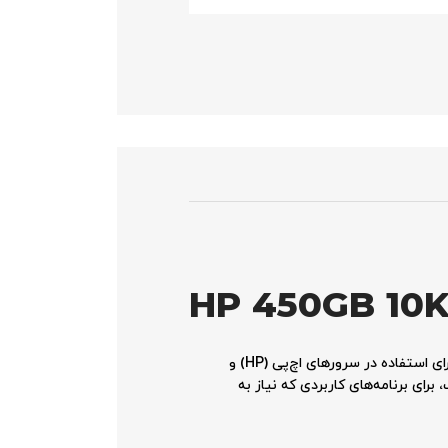
HP 450GB 10K
هارد دیسک HP 450GB 10K SAS 6G DP SFF HDD 653956-002 یک هارد درایو با عملکرد بالا (High-Performance) است که برای استفاده در سرورهای اچ‌پی (HP) و
با ارائه سرعت چرخش بالا، رابط SAS سریع و ظرفیت مناسب، برای برنامه‌های کاربردی که نیاز به