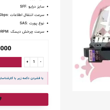
سایز درایو :SFF
سرعت انتقال اطلاعات :6Gbps
نوع پورت :SAS
سرعت چرخش دیسک :10000RPM
,000
با فشردن دکمه زیر با کارشنا