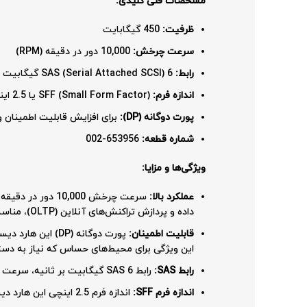
مشخصات فنی کلیدی:
ظرفیت:
450 گیگابایت
سرعت چرخش:
10,000 دور در دقیقه (RPM)
رابط:
SAS (Serial Attached SCSI) 6 گیگابیت بر ثانیه
اندازه فرم:
SFF (Small Form Factor) یا 2.5 اینچ
پورت دوگانه (DP):
برای افزایش قابلیت اطمینان و
شماره قطعه:
653956-002
ویژگی‌ها و مزایا:
عملکرد بالا:
سرعت چرخش 0,000
داده و پردازش تراکنش‌های آنلاین (OLTP)، مناسب باشد.
قابلیت اطمینان:
پورت دوگانه (DP)
این ویژگی برای محیط‌های حساس که نیاز به دستر
رابط SAS:
رابط SAS 6 گیگابیت بر ثانیه، سرعت انتقال داده بالایی را فراهم می‌کند و باعث بهبود عملکرد کلی سیستم می‌شود.
اندازه فرم SFF:
اندازه فرم 2.5 اینچی این هارد دیسک، امکان استفاده از آن را در سرورها و سیستم‌های ذخیره‌سازی با فضای محدود فراهم می‌کند.