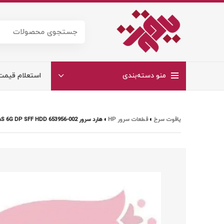
منو دسته‌بندی
استعلام قیمت
یاقوت سرخ
»
قطعات سرور HP
»
هارد سرور HP 450GB 10K SAS 6G DP SFF HDD 653956-002