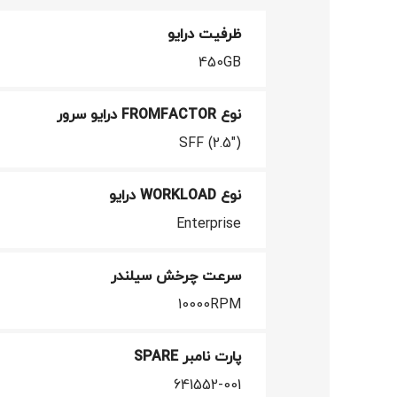
ظرفیت درایو
450GB
نوع FROMFACTOR درایو سرور
SFF (2.5")
نوع WORKLOAD درایو
Enterprise
سرعت چرخش سیلندر
10000RPM
پارت نامبر SPARE
641552-001