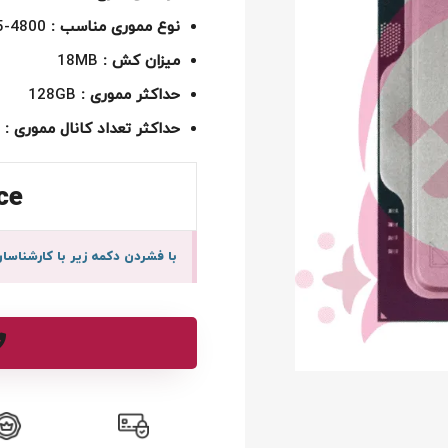
نوع مموری مناسب :
DDR5-4800
میزان کش :
18MB
حداکثر مموری :
128GB
حداکثر تعداد کانال مموری :
2 کانال
ce
با فشردن دکمه زیر با کارشنا