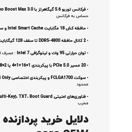
•
فرکانس توربو 5.6 گیگاهرتز با Intel Turbo Boost Max 3.0
حساس به فرکانس
•
حافظه کش 18 مگابایت Intel Smart Cache و سرعت باس 16 GT/s
•
2 کانال حافظه DDR5-4800 تا سقف 128 گیگابایت با پشتیبانی از ECC
•
توان حرارتی 95 وات و لیتوگرافی Intel 7
: مصرف انر
•
20 مسیر PCIe 5.0 با پیکربندی 1×16+1×4 یا 2×8+1×4
•
سوکت FCLGA1700 و پیکربندی اختصاصی 1S Only
محدود
•
فناوری‌های امنیتی Intel TME (Multi-Key)، TXT، Boot Guard و OS Guard
مخرب