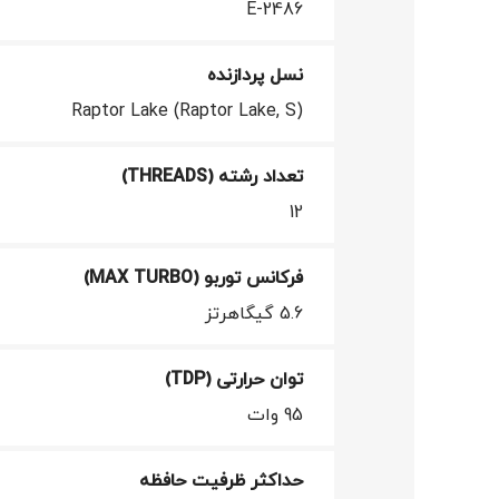
E-2486
نسل پردازنده
Raptor Lake (Raptor Lake, S)
تعداد رشته (THREADS)
12
فرکانس توربو (MAX TURBO)
5.6 گیگاهرتز
توان حرارتی (TDP)
95 وات
حداکثر ظرفیت حافظه