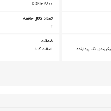
DDR5-4800
تعداد کانال حافظه
2
ضمانت
ی مبتنی بر سوکت FCLGA1700 (پیکربندی تک پردازنده –
اصالت کالا