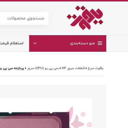
منو دسته‌بندی
استعلام قیمت
یاقوت سرخ
»
قطعات سرور HP
»
سی پی یو (CPU) سرور
»
پردازنده سی پی یو L XEON E-2486 3.5GHZ 6-CORE 95W