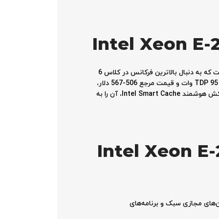
Intel Xeon E-
راهکاری قدرتمند و مقرون‌به‌صرفه برای سرورهای تک‌پردازنده (1S) سازمان‌های کوچک تا متوسط است که به دنبال بالاترین فرکانس در کلاس 6
هسته با قیمتی اقتصادی هستند. این پردازنده 6 هسته‌ای با فرکانس پایه 3.5 گیگاهرتز و حداکثر فرکانس توربو 5.6 گیگاهرتز، با TDP 95 وات و قیمت مرجع 506-567 دلار،
یکی از سریع‌ترین گزینه‌های خانواده Xeon E است. پشتیبانی از حافظه DDR5-4800 ECC تا سقف 128 گیگابایت و 18 مگابایت کش هوشمند Intel Smart Cache، آن را به
 یو Intel Xeon E-2486 3.5GHz
روان ماشین‌های مجازی سبک و برنامه‌های