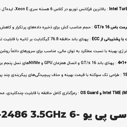
: بالاترین فرکانس تو
: حجم مناسب کش برای ذخیره داده‌های پرتکرار و کاه
: پهنای باند حافظه 76.8 گیگابایت بر ثانیه با قابلیت تصحیح خطا برای یکپارچگی داده‌ها
ژی بهینه با نسبت عملکرد به توان عالی، مناسب برای سرورهای دائماً روشن 24/7
: پهنای باند 16 GT/s و اتصال همزمان GPU و NVMeهای نسل پنجم برای ذخیره‌سازی فوق‌سریع
: طراحی تک سوکته با قیمت بهینه و حذف پیچیدگی‌های پیکربندی چند پردا
: رمزگذاری کامل حافظه با قابلیت چندکلیدی، محا
دلایل خرید پردازنده سی پی یو  6