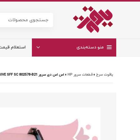
منو دسته‌بندی
استعلام قیمت
یاقوت سرخ
»
قطعات سرور HP
»
اس اس دی سرور HP 200GB 12G SAS WRITE INTENSIVE SFF SC 802578-B21