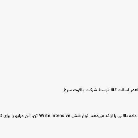
العمر اصالت کالا توسط شرکت یاقوت سرخ
این درایو با استفاده از رابط 12G SAS، سرعت انتقال داده بال