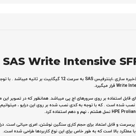
 SAS Write Intensive SF
امبر 802578-B21 یکی از درایو های قابل استفاده بر روی سرورهای اچ پی میباشد. همانظور که در 