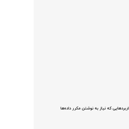
ایی را ارائه می‌دهد. نوع فلش Write Intensive آن، این درایو را برای کاربردهایی که نیاز به نوشتن مکرر داده‌ها