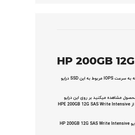
HP 200GB 12G
درایو SSD 802578-B21 دارای 200گیگابایت فضای ذخیره سازی ،اینترفیس SAS به سرعت 12 گیگابیت بر ثانیه میباشد . با توجه به سرعت IOPS مربوط به این SSD درایو
تصویر این محصول مشاهده میکنید بر روی این درایو
SSD یک کیج یا کدی از مدل Smart Drive Carrier نصب شده است . که با توجه به کدی نصب شده بر روی این درایو ، میتوانیم از HPE 200GB 12G SAS Write Intensive
در محیط‌های داده‌محور امروزی، نیاز به ذخیره‌سازی پرسرعت و قابل اعتماد برای حجم کاری سنگین نوشتن، امری حیاتی است. درایو HP 200GB 12G SAS Write Intensive