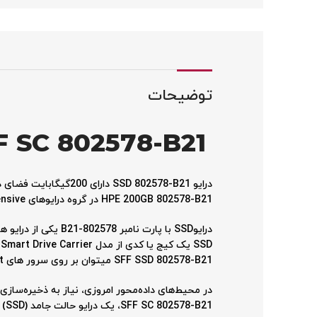
توضیحات
F SC 802578-B21
HPE 200GB 802578-B21 در گروه درایوهای Write Intensive قرار میگیرد.
درایوSSD با پارت ن
SFF SSD 802578-B21 میتوان بر روی سرور های HPE Proliant نسل هشتم ، نهم و دهم استفاده کرد.
SFF SC 802578-B21، یک درایو حالت جامد (SSD) با عملکرد بالا است که به طور خاص برای این نوع کاربردها طراحی شده است.