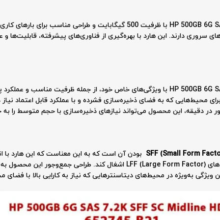
هارد سرور HP 500GB 6G SAS 7.2K SFF SC Midline 652745-B21 با ظرفیت 500 گیگابا
ی سروری دارند. این هارد با بهره‌گیری از فناوری‌های پیشرفته، قابلیت‌ها و عمل
هارد سرور HP 500GB 6G SAS 7.2K SFF SC Midline 652745-B21 با ویژگی‌های خاص خود، از جمله 
ای محیط‌هایی که به فضای ذخیره‌سازی فشرده و با عملکرد قابل اعتماد نیاز 
SFF (Small Form Facto
باعث می‌شود تا هارد فضای کمتری را نسبت به مدل‌های LFF (Large Form Factor) اشغا
یژگی به‌ویژه در محیط‌های دیتاسنترهایی که نیاز به کارایی بالا با فضای م