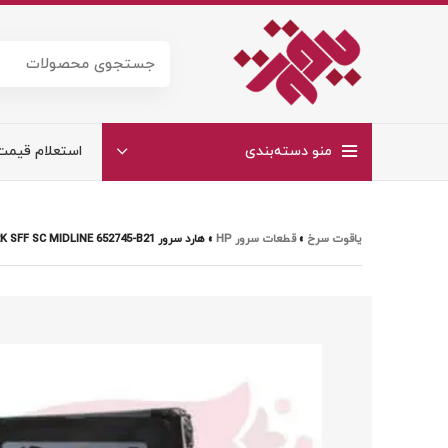
منو دسته‌بندی
استعلام قیمت
یاقوت سرخ
»
قطعات سرور HP
»
هارد سرور HP 500GB 6G SAS 7.2K SFF SC MIDLINE 652745-B21