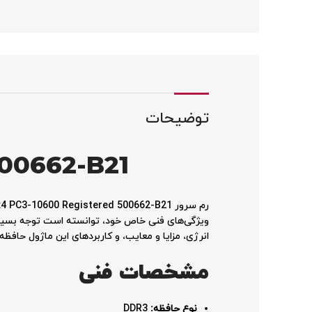
لینکداین
واتساپ
اسنپچت
تلگرام
توضیحات
00662-B21
انرژی، مزایا و معایب، و کاربردهای این ماژول حافظ
مشخصات فنی
نوع حافظه
:
DDR3