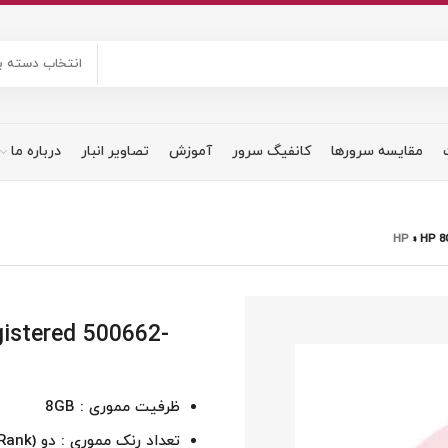
انتخاب دسته ب
مقایسه سرورها
کانفیگ سرور
آموزش
تصاویر انبار
درباره ما
»
HP 8
istered 500662-
ظرفیت مموری : 8GB
تعداد رنک مموری : دو (Dual Rank )