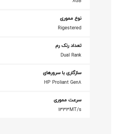
8GB
نوع مموری
Rigestered
تعداد رنک رم
Dual Rank
سازگاری با سرورهای
HP Proliant Gen8
فيسبوک
توئیتر
سرعت مموری
1333MT/s
اینستاگرام
یوتیوب
پینترست