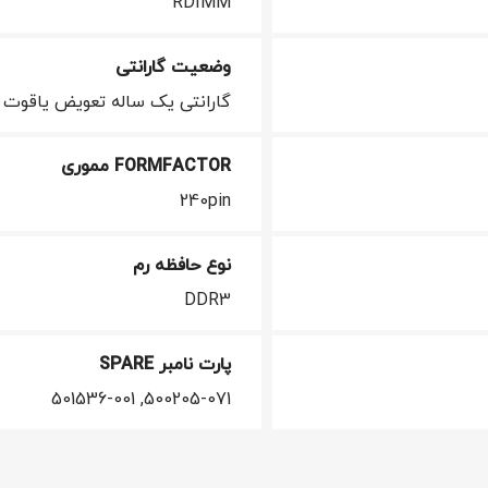
RDIMM
وضعیت گارانتی
گارانتی یک ساله تعویض یاقوت 
FORMFACTOR مموری
240pin
نوع حافظه رم
DDR3
پارت نامبر SPARE
500205-071, 501536-001