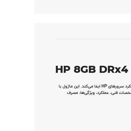
HP 8GB DRx4 
رم سرور HP 8GB DRx4 PC3-10600 Registered 500662-B21 به عنوان یک ماژول حافظه پیشرفته، نقش مهمی در بهبود عملکرد سرورهای HP ایفا می‌کند. این ماژول با
. در این مقاله به بررسی مشخصات فنی، عملکرد، ویژگی‌ها، مصرف