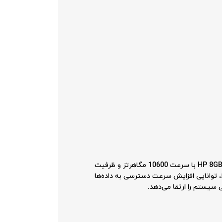
عملکرد پردازنده به طور مستقیم تحت تأثیر ماژول‌های حافظه قرار دارد. رم سرور HP 8GB DRx4 PC3-10600 Registered 500662-B21 با سرعت 10600 مگاهرتز و ظرفیت
ا، توانایی افزایش سرعت دسترسی به داده‌ها