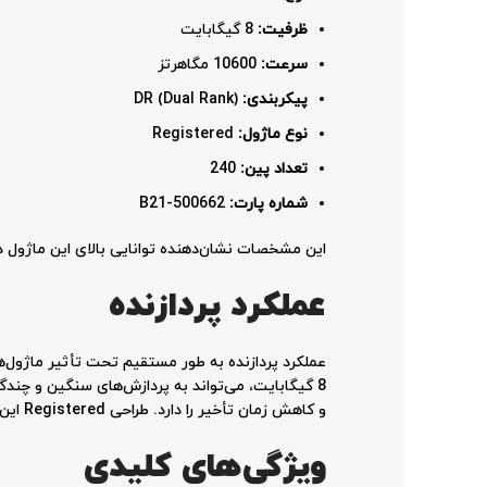
ظرفیت
:
8 گیگابایت
سرعت
:
10600 مگاهرتز
پیکربندی
:
DR (Dual Rank)
نوع ماژول
:
Registered
تعداد پین
:
240
شماره پارت
:
500662-B21
این مشخصات نشان‌دهنده توانایی بالای این ماژول د
عملکرد پردازنده
8 گیگابایت، می‌تواند به پردازش‌های سنگین و چندگ
و کاهش زمان تأخیر را دارد. طراحی Registered این ماژول به پردازش‌های همزمان و توزیع بار کمک می‌کند و در نتیجه کارایی کلی سیستم را ارتقا می‌دهد.
ویژگی‌های کلیدی