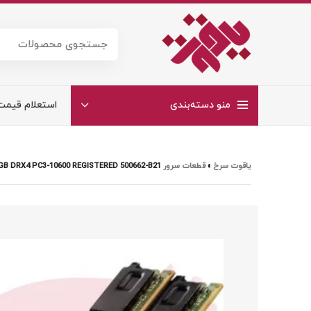
منو دسته‌بندی
استعلام قیمت
یاقوت سرخ
»
قطعات سرور HP
GB DRX4 PC3-10600 REGISTERED 500662-B21