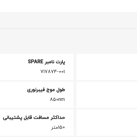
پارت نامبر SPARE
717874-001
طول موج فیبرنوری
850nm
حداکثر مسافت قابل پشتیبانی
150متر