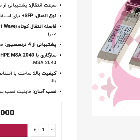
سرعت انتقال:
پشتیبانی از سرعت 16 گیگابی
نوع اتصال:
SFP+
برای استفاده
فاصله انتقال کوتاه (Short Wave):
متر).
پشتیبانی از 4 ترنسسیور:
هر بست
سازگاری با HPE MSA 2040:
MSA 2040.
کیفیت بالا:
ساخت با استاندا
بالا.
نصب آسان:
قابلیت نصب سری
,000