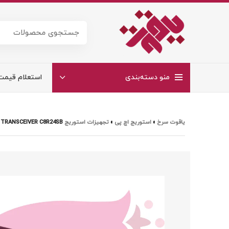
منو دسته‌بندی
استعلام قیمت
یاقوت سرخ
»
استوریج اچ پی
»
تجهیزات استوریج HP
 TRANSCEIVER C8R24SB