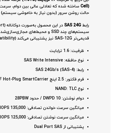
Cell)
حالت روشن سرور (بدون نیاز به خاموشی سیستم) را 
رابط
SAS 24G
قدیمی‌تر SAS-12G نیز پشتیبانی می‌کند (Backward Compatibility)، بنابراین در صورت استفاده در سرورهای نسل قبل HPE هم بدون هیچ محدودیتی کار خواهد کرد.
ظرفیت: 1.6 ترابایت
نوع حافظه: SAS Write Intensive
رابط: SAS 24Gb/s (SAS-4)
فرم فکتور: 2.5 اینچ SFF Hot-Plug SmartCarrier
نوع NAND: TLC
دوام نوشتن: 10 DWPD / حدود 28PBW
میانگین سرعت خواندن تصادفی: 135,000 IOPS
میانگین سرعت نوشتن تصادفی: 125,000 IOPS
پشتیبانی از Dual Port SAS