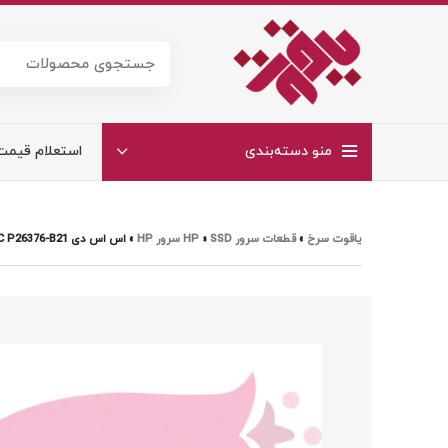
منو دسته‌بندی
استعلام قیمت
یاقوت سرخ
»
قطعات سرور HP
SSD سرور HP
»
»
اس اس دی HPE 1.6TB 2.5 SAS 24G WI SC P26376-B21