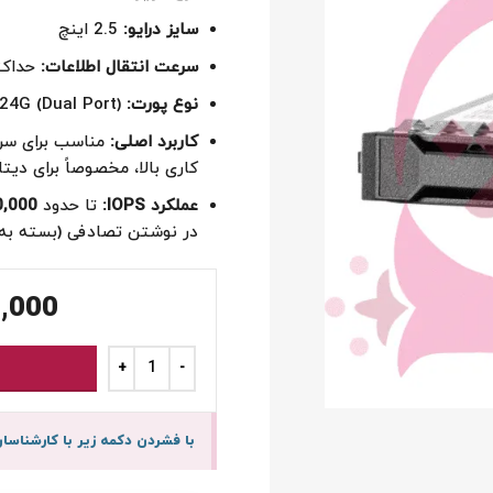
سایز درایو:
2.5 اینچ
سرعت انتقال اطلاعات:
حداکثر تا 24 گیگابیت 
نوع پورت:
SAS 24G (Dual Port)
کاربرد اصلی:
کاری بالا، مخصوصاً برای دی
عملکرد IOPS:
تا حدود
000 IOPS
در نوشتن تصادفی (بسته به م
,000
با فشردن دکمه زیر با کارشنا