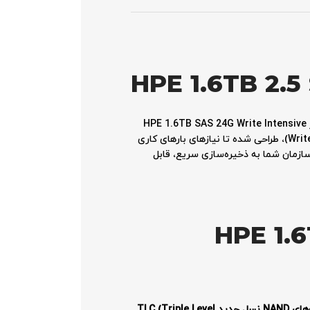
HPE 1.6TB 2.
اگر به دنبال راه‌حلی هستید که سرعت و پایداری ذخیره‌سازی سرورهای سازمانی شما را به سطح بالاتری برساند، اس اس دی سرور HPE 1.6TB SAS 24G Write Intensive
P26376-B21 انتخابی هوشمندانه است. این حافظه جامد نسل جدید با فناوری SAS 24Gb/s و قابلیت نوشتاری بالا (Write Intensive)، طراحی شده تا نیازهای بارهای کاری
 سازمان شما به ذخیره‌سازی سریع، قابل
HPE 1.6TB 2
تراشه‌های NAND نسل جدید TLC (Triple Level