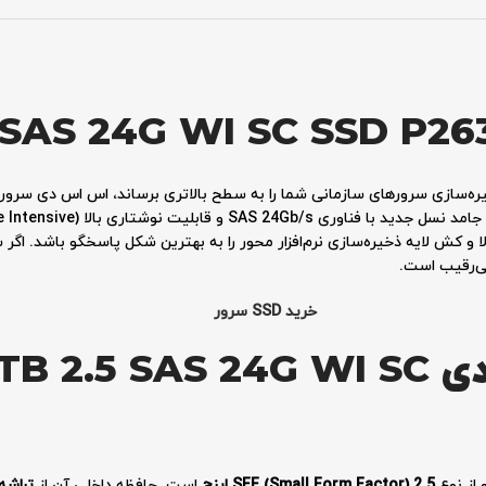
5 SAS 24G WI SC SSD P26
لا و کش لایه ذخیره‌سازی نرم‌افزار محور را به بهترین شکل پاسخگو باشد. اگر
 بی‌رقیب است.
خرید SSD سرور
مشخصات اس اس دی .5 SAS 24G WI SC
از نوع
SFF (Small Form Factor) 2.5 اینچ
است. حافظه داخلی آن از