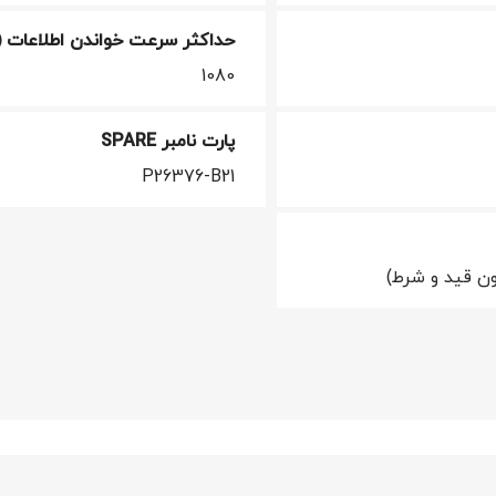
حداکثر سرعت خواندن اطلاعات (MIB/S)
1080
پارت نامبر SPARE
P26376-B21
ن قید و شرط)