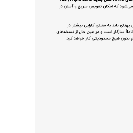
لی عالی بین دوام، سرعت و هزینه ایجاد می‌کند. این SSD با فرم‌فکتور Hot-Plug SmartCarrier ارائه می‌شود که امکان تعویض سریع و آسان در
 طراحی شده و سرعتی دو برابر نسل قبلی SAS-12G دارد. این افزایش پهنای باند به معنای کارایی بیشتر در
م‌های چند SSD و محیط‌های مجازی‌سازی‌شده است. SSD مدل P26376-B21 با کنترلرهای نسل جدید HPE Smart Array کاملاً سازگار است و در عین حال از نسخه‌های