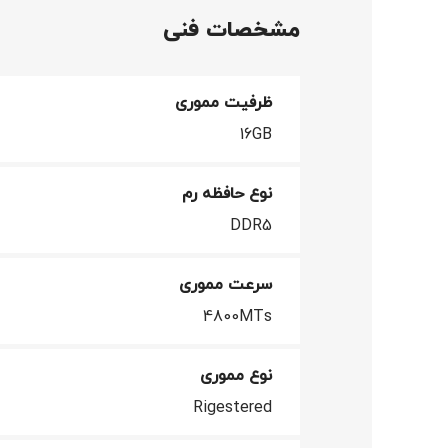
مشخصات فنی
ظرفیت مموری
16GB
نوع حافظه رم
DDR5
سرعت مموری
4800MTs
نوع مموری
Rigestered