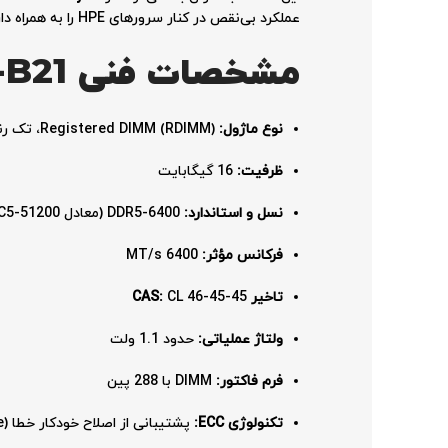
عملکرد بی‌نقص در کنار سرورهای HPE را به همراه دارد.
مشخصات فنی HPE P69726-B21
نوع ماژول:
Registered DIMM (RDIMM)، تک رنک (Single Rank) با ساختار x8
ظرفیت:
16 گیگابایت
نسل و استاندارد:
DDR5-6400 (معادل PC5-51200)
فرکانس مؤثر:
6400 MT/s
تاخیر CAS:
CL 46-45-45
ولتاژ عملیاتی:
حدود 1.1 ولت
فرم فاکتور:
DIMM با 288 پین
تکنولوژی ECC:
پشتیبانی از اصلاح خودکار خطا (Error-Correcting Code)