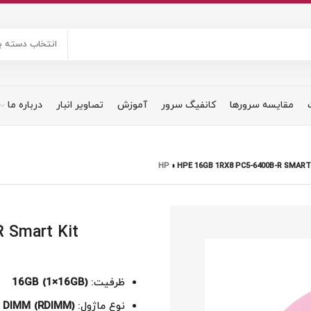
انتخاب دسته ب
مقایسه سرورها
کانفیگ سرور
آموزش
تصاویر انبار
درباره ما
»
HPE 16GB 1RX8 PC5-6400B-R SMART
 Smart Kit
ظرفیت:
16GB (1×16GB)
نوع ماژول:
d DIMM (RDIMM)