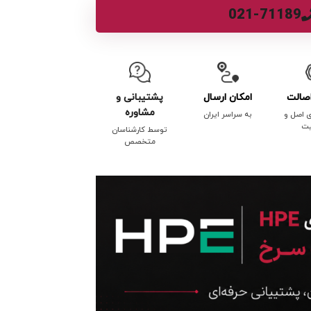
021-71189
صالت
امکان ارسال
پشتیبانی و
مشاوره
ی اصل و
به سراسر ایران
یت
توسط کارشناسان
متخصص