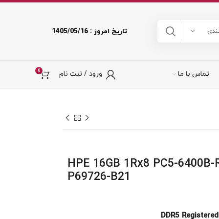
تاریخ امروز : 1405/05/16
ندی
0
تماس با ما
ورود / ثبت نام
HPE 16GB 1Rx8 PC5-6400B-R
P69726-B21
DDR5 Registere