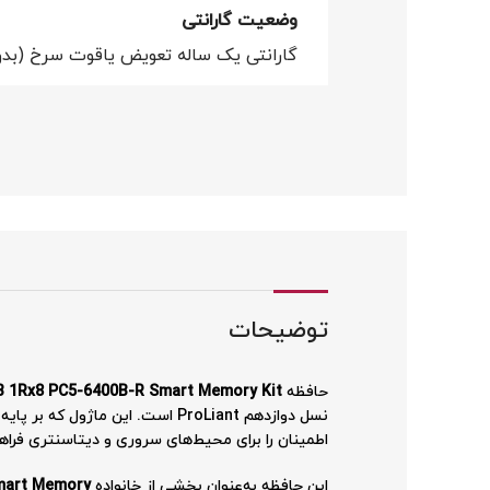
وضعیت گارانتی
گارانتی یک ساله تعویض یاقوت سرخ (بدو
توضیحات
حافظه
 1Rx8 PC5-6400B-R Smart Memory Kit
نسل دوازدهم ProLiant است. این ماژول که بر پایه فناوری
اطمینان را برای محیط‌های سروری و دیتاسنتری فراهم
این حافظه به‌عنوان بخشی از خانواده
mart Memory