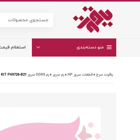
منو دسته‌بندی
استعلام قیمت
یاقوت سرخ
»
قطعات سرور HP
»
رم سرور
»
رم DDR5 سرور HP
 KIT P69726-B21