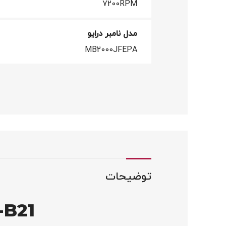
7200RPM
مدل نامبر درایو
MB2000JFEPA
توضیحات
-B21