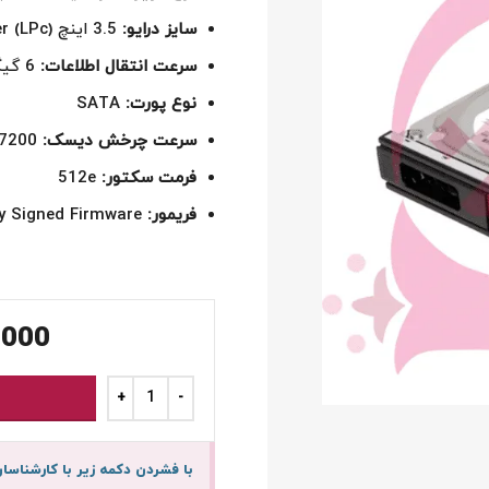
سایز درایو:
3.5 اینچ Low Profile Carrier (LPc)
سرعت انتقال اطلاعات:
6 گیگابیت در ثانیه (SATA 6Gb/s)
نوع پورت:
SATA
سرعت چرخش دیسک:
7200 دور در دقیقه (RPM)
فرمت سکتور:
512e
فریمور:
ly Signed Firmware
,000
با فشردن دکمه زیر با کارشنا