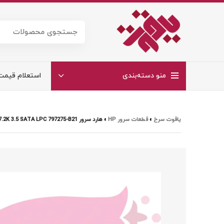
منو دسته‌بندی
استعلام قیمت
یاقوت سرخ
»
قطعات سرور HP
»
هارد سرور HPE 1TB 6G 7.2K 3.5 SATA LPC 797275-B21