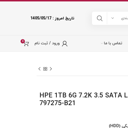
تاریخ امروز : 1405/05/17
ندی
0
تماس با ما
ورود / ثبت نام
د سرور HPE 1TB 6G 7.2K 3.5 SATA LPc
797275-B21
HDD)