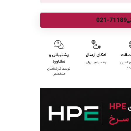
021-71189
صالت
امکان ارسال
پشتیبانی و
مشاوره
ی اصل و
به سراسر ایران
یت
توسط کارشناسان
متخصص