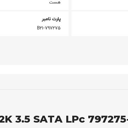
هست
پارت نامبر
797275-B21
2K 3.5 SATA LPc 797275