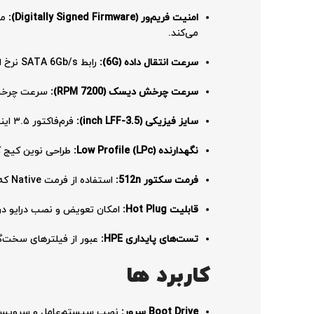
امنیت فریم‌ور (Digitally Signed Firmware):
می‌کند.
سرعت انتقال داده (6G):
رابط SATA 6Gb/s نرخ انتقال داده پایداری را فراهم می‌کند که برای بارهای کاری غیر‌حساس و ذخیره‌سازی ثانویه ایده‌آل است.
سرعت چرخش دیسک (7200 RPM):
سرعت چرخش ا
سایز فیزیکی (3.5-inch LFF):
فرم‌فاکتور ۳.۵ اینچی که امکان نصب در محفظه‌های LFF را فراهم کرده و به دفع بهتر حرارت کمک می‌کند.
نگهدارنده Low Profile (LPc):
طراحی نوین کیج ک
فرمت سکتور 512n:
استفاده از فرمت Native که سازگاری حداکثری با سیستم‌عامل‌های قدیمی و زیرساخت‌های مجازی‌سازی خاص دارد.
قابلیت Hot Plug:
امکان تعویض و نصب درایو در زما
تست‌های پایداری HPE:
عبور از فیلترهای سخت‌گیران
کاربرد ها
Boot Drive سرور:
نصب سیستم‌عامل و سرویس‌ه