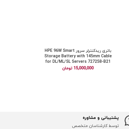
باتری ریدکنترلر سرور HPE 96W Smart
پاور 
g Low Halogen
Storage Battery with 145mm Cable
-B21
for DL/ML/SL Servers 727258-B21
15,000,000
تومان
00,000
پشتیبانی و مشاوره
توسط کارشناسان متخصص