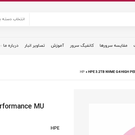
انتخاب دسته ب
مقایسه سرورها
کانفیگ سرور
آموزش
تصاویر انبار
درباره ما
»
HPE 3.2TB NVME G4 HIGH PE
rformance MU
HPE