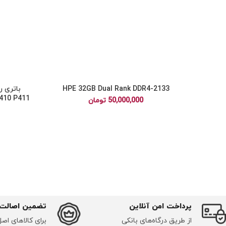
HPE 32GB Dual Rank DDR4-2133
P410 P411
50,000,000
تومان
پرداخت امن آنلاین
تضمین اصالت
از طریق درگاه‌های بانکی
برای کالاهای اص