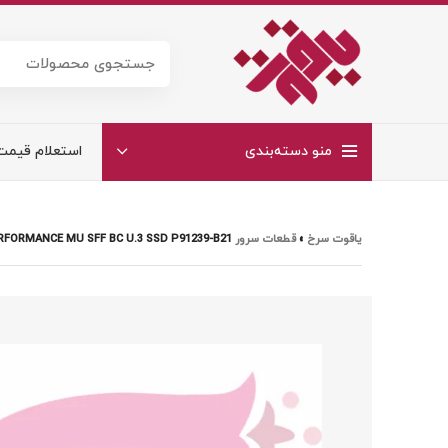
منو دسته‌بندی
استعلام قیمت
یاقوت سرخ
»
قطعات سرور HP
RFORMANCE MU SFF BC U.3 SSD P91239-B21