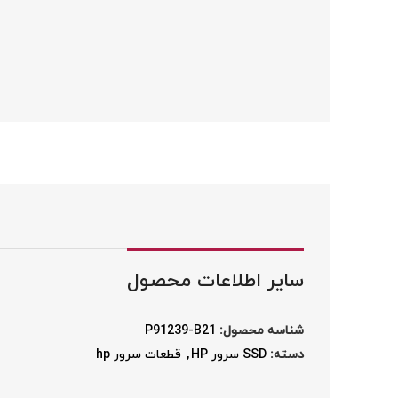
فيسبوک
توئیتر
اینستاگرام
یوتیوب
پینترست
لینکداین
واتساپ
سایر اطلاعات محصول
اسنپچت
تلگرام
شناسه محصول:
P91239-B21
دسته:
SSD سرور HP
,
قطعات سرور hp