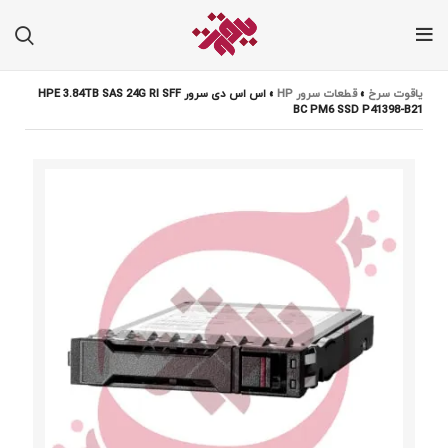
یاقوت سرخ
»
قطعات سرور HP
»
اس اس دی سرور HPE 3.84TB SAS 24G RI SFF
BC PM6 SSD P41398-B21