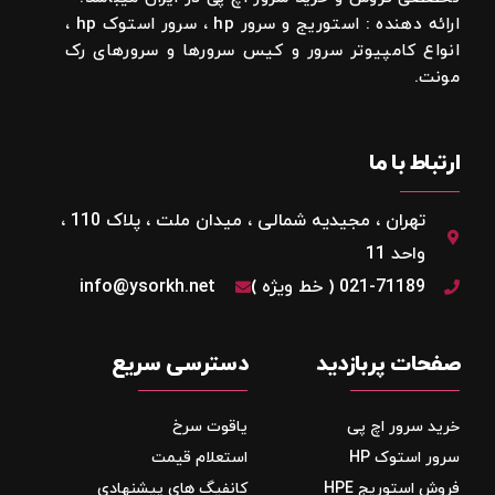
ارائه دهنده : استوریج و سرور hp ، سرور استوک hp ،
انواع کامپیوتر سرور و کیس سرورها و سرورهای رک
مونت.
ارتباط با ما
تهران ، مجیدیه شمالی ، میدان ملت ، پلاک 110 ،
واحد 11
021-71189 ( خط ویژه )
info@ysorkh.net
صفحات پربازدید
دسترسی سریع
خرید سرور اچ پی
یاقوت سرخ
سرور استوک HP
استعلام قیمت
فروش استوریج‌ HPE
کانفیگ های پیشنهادی