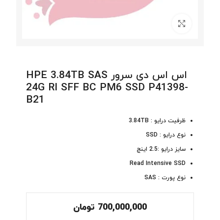
برای بزرگنمایی کلیک کنید
اس اس دی سرور HPE 3.84TB SAS
24G RI SFF BC PM6 SSD P41398-
B21
ظرفیت درایو : 3.84TB
نوع درایو : SSD
سایز درایو :2.5 اینچ
Read Intensive SSD
نوع پورت : SAS
700,000,000
تومان