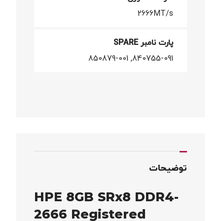
2666MT/s
پارت نامبر SPARE
840755-091, 850879-001
توضیحات
HPE 8GB SRx8 DDR4-
2666 Registered