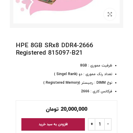
برای بزرگنمایی کلیک کنید
HPE 8GB SRx8 DDR4-2666
Registered 815097-B21
ظرفیت مموری : 8GB
تعداد رنک مموری : دو (Singel Rank )
نوع DIMM : رجیستر (Registered Memory )
فرکانس کاری : 2666
20,000,000
تومان
افزودن به سبد خرید