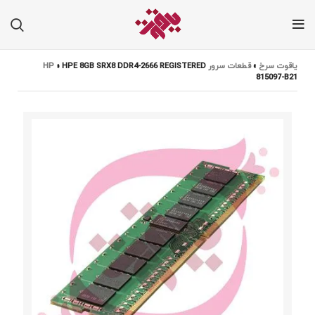
یاقوت سرخ
»
قطعات سرور HP
HPE 8GB SRX8 DDR4-2666 REGISTERED
»
815097-B21