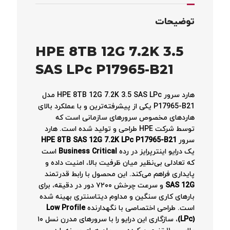
توضیحات
HPE 8TB 12G 7.2K 3.5
SAS LPc P17965-B21
هارد سرور HPE 8TB 12G 7.2K 3.5 SAS LPc مدل
P17965-B21 یکی از پیشرفته‌ترین و با عملکرد بالای
هاردهای مخصوص سرورهای سازمانی است که
توسط شرکت HPE طراحی و تولید شده است. هارد
سرور
HPE 8TB SAS 12G 7.2K LPc P17965-B21
یک درایو اینترپرایز در رده
Business Critical
است
که تعادلی بی‌نظیر میان ظرفیت بالا، امنیت داده و
پایداری فراهم می‌کند. این محصول با رابط قدرتمند
SAS 12G
و سرعت چرخش ۷۲۰۰ دور در دقیقه، برای
بارهای کاری سنگین و مداوم دیتاسنتری بهینه شده
است. طراحی اختصاصی با نگهدارنده
Low Profile
(LPc)
، سازگاری این درایو را با سرورهای مدرن نسل ۱۰