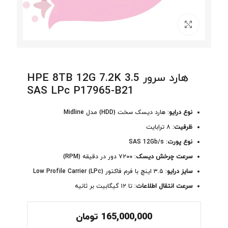
برای بزرگنمایی کلیک کنید
هارد سرور HPE 8TB 12G 7.2K 3.5
SAS LPc P17965-B21
نوع درایو
: هارد دیسک سخت (HDD) مدل Midline
ظرفیت
: ۸ ترابایت
نوع پورت
: SAS 12Gb/s
سرعت چرخش دیسک
: ۷۲۰۰ دور در دقیقه (RPM)
سایز درایو
: ۳.۵ اینچ با فرم فاکتور Low Profile Carrier (LPc)
سرعت انتقال اطلاعات
: تا ۱۲ گیگابیت بر ثانیه
165,000,000
تومان