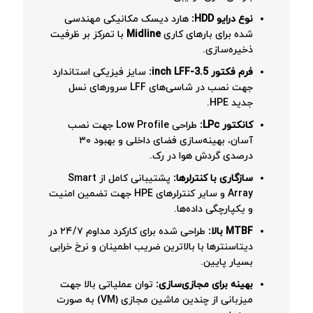
نوع درایو HDD:
هارد دیسک مکانیکی مهندسی
شده برای بارهای کاری
Midline
با تمرکز بر ظرفیت
ذخیره‌سازی.
فرم فکتور 3.5-inch LFF:
سایز فیزیکی استاندارد
جهت نصب در شاسی‌های LFF سرورهای نسل
جدید HPE.
کانکتور LPc:
طراحی Low Profile جهت نصب
آسان، بهینه‌سازی فضای داخلی و بهبود ۳۰
درصدی گردش هوا در رک.
سازگاری با کنترلرها:
پشتیبانی کامل از Smart
Array و سایر کنترلرهای HPE جهت تضمین امنیت
و یکپارچگی داده‌ها.
MTBF بالا:
طراحی شده برای کارکرد مداوم ۲۴/۷ در
دیتاسنترها با بالاترین ضریب اطمینان و نرخ خرابی
بسیار پایین.
بهینه برای مجازی‌سازی:
توان عملیاتی بالا جهت
میزبانی از چندین ماشین مجازی (VM) به صورت