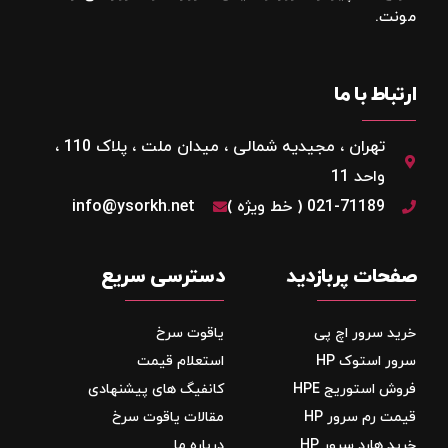
مونت.
ارتباط با ما
تهران ، مجیدیه شمالی ، میدان ملت ، پلاک 110 ،
واحد 11
021-71189 ( خط ویژه )
info@ysorkh.net
صفحات پربازدید
دسترسی سریع
خرید سرور اچ پی
یاقوت سرخ
سرور استوک HP
استعلام قیمت
فروش استوریج‌ HPE
کانفیگ های پیشنهادی
قیمت رم سرور HP
مقالات یاقوت سرخ
خرید هارد سرور HP
درباره ما