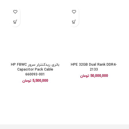
HPE 32GB Dual Rank DDR4-
باتری ریدکنترلر سرور HP FBWC
Capacitor Pack Cable
2133
660093-001
50,000,000
تومان
5,500,000
تومان