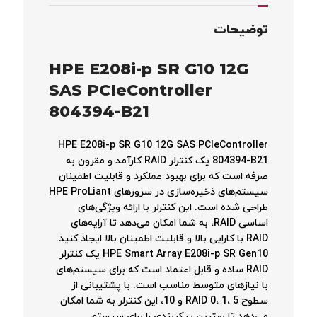
توضیحات
HPE E208i-p SR G10 12G
SAS PCIeController
804394-B21
HPE E208i-p SR G10 12G SAS PCIeController
804394-B21 یک کنترلر RAID کارآمد و مقرون به
صرفه است که برای بهبود عملکرد و قابلیت اطمینان
سیستم‌های ذخیره‌سازی در سرورهای HPE ProLiant
طراحی شده است. این کنترلر با ارائه ویژگی‌های
اساسی RAID، به شما امکان می‌دهد تا آرایه‌های
RAID با کارایی بالا و قابلیت اطمینان بالا ایجاد کنید.
HPE Smart Array E208i-p SR Gen10 یک کنترلر
RAID ساده و قابل اعتماد است که برای سیستم‌های
با نیازهای متوسط مناسب است. با پشتیبانی از
سطوح RAID 0، 1، 5 و 10، این کنترلر به شما امکان
می‌دهد تا بهترین پیکربندی را برای سیستم