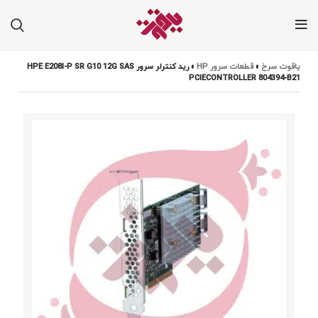
یاقوت سرخ
»
قطعات سرور HP
»
رید کنترلر سرور HPE E208I-P SR G10 12G SAS
PCIECONTROLLER 804394-B21