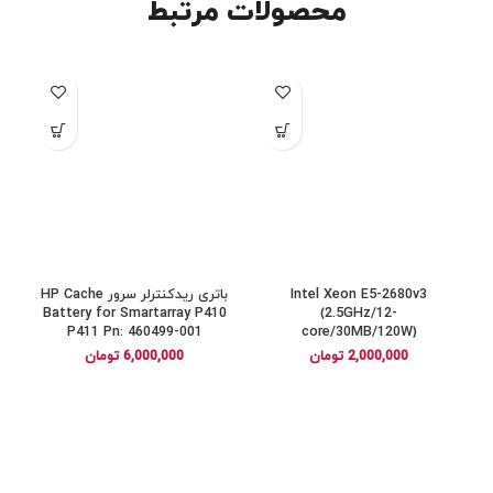
محصولات مرتبط
Intel Xeon E5-2680v3
باتری ریدکنترلر سرور HP Cache
Battery for Smartarray P410
(2.5GHz/12-
P411 Pn: 460499-001
core/30MB/120W)
2,000,000
تومان
6,000,000
تومان