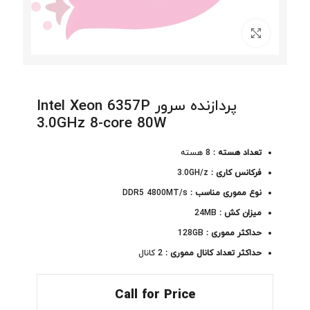
برای بزرگنمایی کلیک کنید
پردازنده سرور Intel Xeon 6357P
3.0GHz 8-core 80W
تعداد هسته :
8 هسته
فرکانس کاری :
3.0GH/z
نوع مموری مناسب :
DDR5 4800MT/s
میزان کش :
24MB
حداکثر مموری :
128GB
حداکثر تعداد کانال مموری :
2 کانال
Call for Price