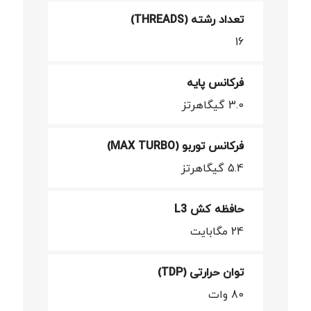
تعداد رشته (THREADS)
16
فرکانس پایه
3.0 گیگاهرتز
فرکانس توربو (MAX TURBO)
5.4 گیگاهرتز
حافظه کش L3
24 مگابایت
توان حرارتی (TDP)
80 وات