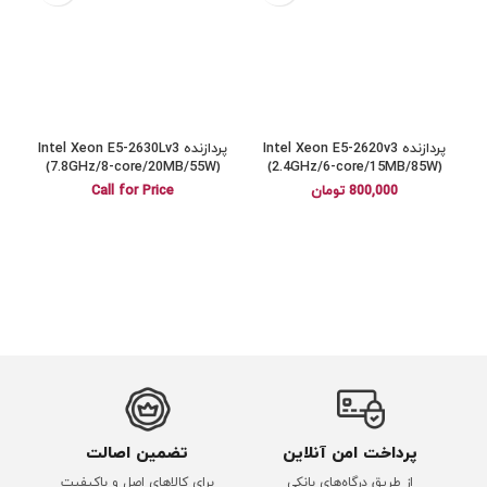
پردازنده Intel Xeon E5-2620v3
پردازنده Intel Xeon E5-2630Lv3
)
(7.8GHz/8-core/20MB/55W)
(2.4GHz/6-core/15MB/85W)
800,000
تومان
Call for Price
پرداخت امن آنلاین
تضمین اصالت
از طریق درگاه‌های بانکی
برای کالاهای اصل و باکیفیت