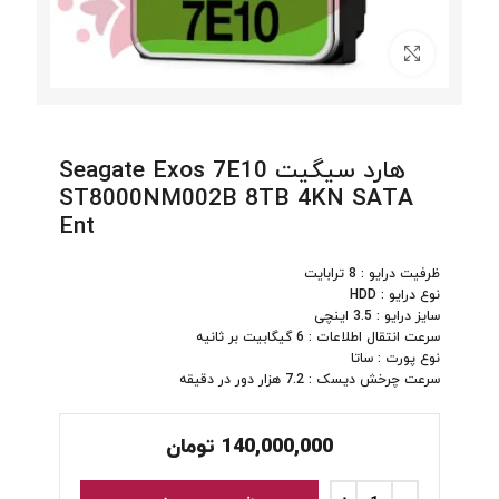
برای بزرگنمایی کلیک کنید
هارد سیگیت Seagate Exos 7E10
ST8000NM002B 8TB 4KN SATA
Ent
ظرفیت درایو : 8 ترابایت
نوع درایو : HDD
سایز درایو : 3.5 اینچی
سرعت انتقال اطلاعات : 6 گیگابیت بر ثانیه
نوع پورت : ساتا
سرعت چرخش دیسک : 7.2 هزار دور در دقیقه
140,000,000
تومان