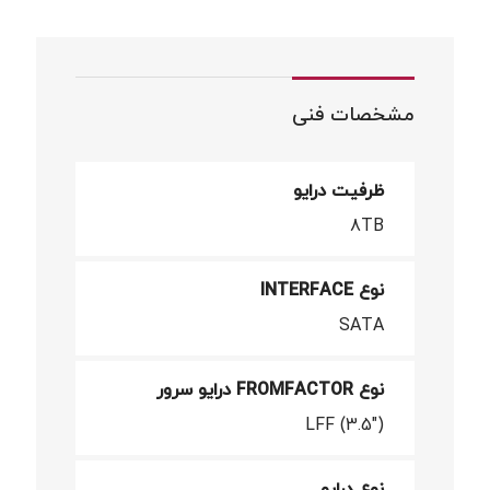
مشخصات فنی
ظرفیت درایو
8TB
نوع INTERFACE
SATA
نوع FROMFACTOR درایو سرور
LFF (3.5")
نوع درایو