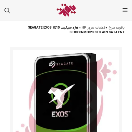
یاقوت سرخ
»
قطعات سرور HP
»
هارد سیگیت SEAGATE EXOS 7E10
ST8000NM002B 8TB 4KN SATA ENT