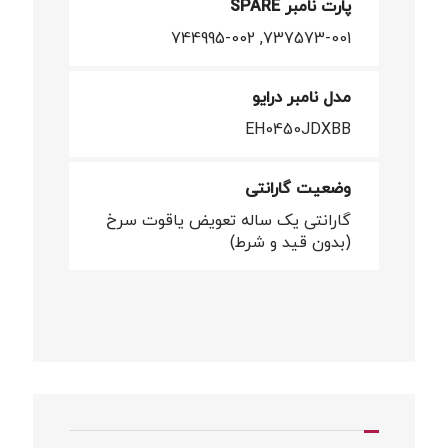
پارت نامبر SPARE
737573-001, 744995-002
مدل نامبر درایو
EH0450JDXBB
وضعیت گارانتی
گارانتی یک ساله تعویض یاقوت سرخ
(بدون قید و شرط)