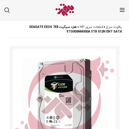
یاقوت سرخ
»
قطعات سرور HP
»
هارد سیگیت SEAGATE EXOS 7E8
ST3000NM000A 3TB 512N ENT SATA