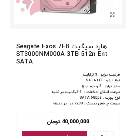
برای بزرگنمایی کلیک کنید
هارد سیگیت Seagate Exos 7E8
ST3000NM000A 3TB 512n Ent
SATA
ظرفیت درایو : 3 ترابایت
نوع درایو : SATA LFF
سایز درایو : 3 و نیم اینچ
سرعت انتقال اطلاعات : 6 گیگابیت در ثانیه
نوع پورت : SATA 6Gbps
سرعت چرخش دیسک : 7200 دور در دقیقه
40,000,000
تومان